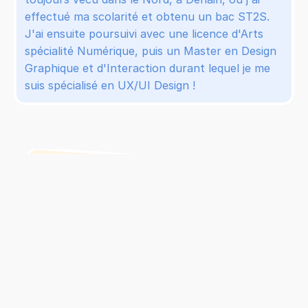
effectué ma scolarité et obtenu un bac ST2S. 
J'ai ensuite poursuivi avec une licence d'Arts 
spécialité Numérique, puis un Master en Design 
Graphique et d'Interaction durant lequel je me 
suis spécialisé en UX/UI Design !
🛠️ Expert polyvalent !
J'ai plusieurs cordes à mon arc. Non seulement 
expert en Ux/Ui Design, je possède également une 
solide connaissance du développement front-end, 
codant moi-même en HTML/CSS/JS. J'ai 
néanmoins une nette préférence pour le no-code 
avec Webflow et Framer. Je cultive aussi une 
appétence pour le design graphique et la 3D.