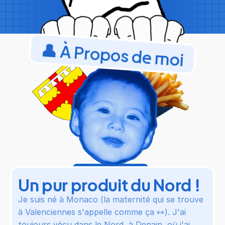
👤 À Propos de moi
À l'baraque à l'frites ló !
Un pur produit du Nord !
Je suis né à Monaco (la maternité qui se trouve 
à Valenciennes s'appelle comme ça 👀). J'ai 
toujours vécu dans le Nord, à Denain, où j'ai 