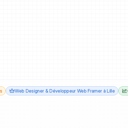
rs
Web Designer & Développeur Web Framer à Lille
o
n
s
i
t
e
s
u
r
-
m
e
s
u
r
e
q
o
r
m
e
t
e
s
v
i
s
i
t
e
u
r
s
e
n