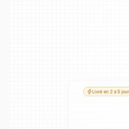
Livré en 2 à 5 jou
T
t
r
a
n
s
f