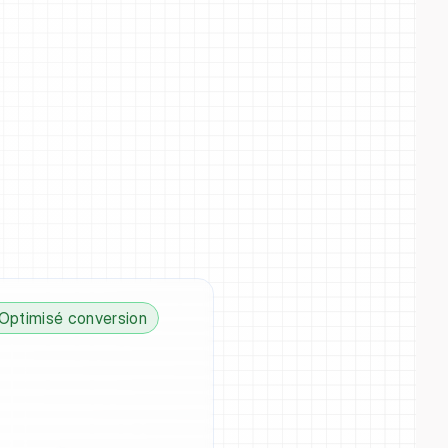
Optimisé conversion
u
i
c
l
i
e
n
t
s