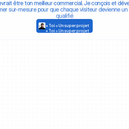
evrait être ton meilleur commercial. Je conçois et dév
mer sur-mesure pour que chaque visiteur devienne un 
qualifié
+ Toi = Un super projet
+ Toi = Un super projet